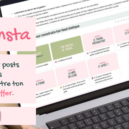
 posts
s
ttre ton
iffer
.