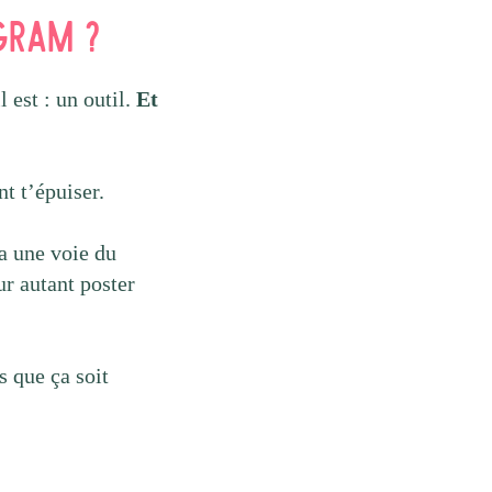
agram ?
 est : un outil.
Et
t t’épuiser.
 a une voie du
ur autant poster
s que ça soit