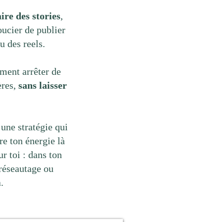
ire des stories
,
soucier de publier
u des reels.
ment arrêter de
ères,
sans laisser
une stratégie qui
re ton énergie là
r toi : dans ton
 réseautage ou
.