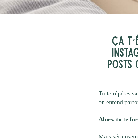
Ça t’
Insta
posts 
Tu te répètes s
on entend partou
Alors, tu te fo
Mais sérieuseme