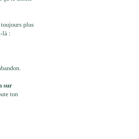
 toujours plus
-là :
’abandon.
n sur
oute ton