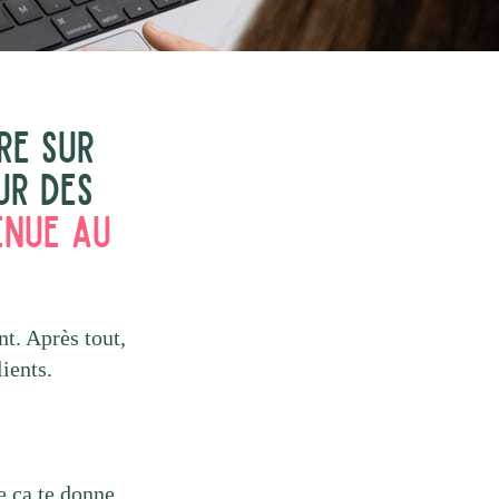
re sur
ur des
enue au
nt. Après tout,
ients.
e ça te donne