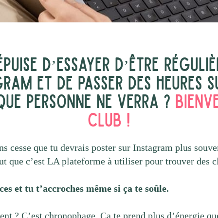
épuise d’essayer d’être réguliè
gram et de passer des heures s
que personne ne verra ?
Bienv
club !
ans cesse que tu devrais poster sur Instagram plus souve
t que c’est LA plateforme à utiliser pour trouver des cl
rces et tu t’accroches même si ça te soûle.
nt ? C’est chronophage. Ça te prend plus d’énergie qu